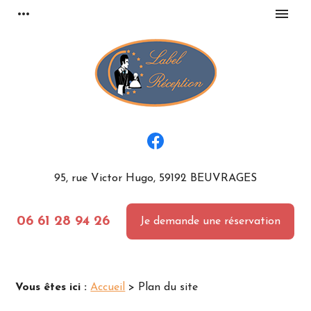
Panneau de gestion des cookies
more_horiz
menu
95, rue Victor Hugo, 59192 BEUVRAGES
06 61 28 94 26
Je demande une réservation
Vous êtes ici :
Accueil
> Plan du site